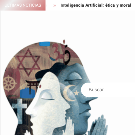
Saltar
ko, siempre a tu lado
ÚLTIMAS NOTICIAS
Inteligencia Artificial: ética y moral
al
contenido
Buscar